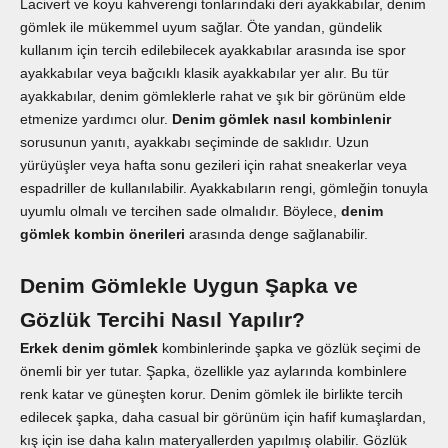
Lacivert ve koyu kahverengi tonlarındaki deri ayakkabılar, denim
gömlek ile mükemmel uyum sağlar. Öte yandan, gündelik
kullanım için tercih edilebilecek ayakkabılar arasında ise spor
ayakkabılar veya bağcıklı klasik ayakkabılar yer alır. Bu tür
ayakkabılar, denim gömleklerle rahat ve şık bir görünüm elde
etmenize yardımcı olur.
Denim gömlek nasıl kombinlenir
sorusunun yanıtı, ayakkabı seçiminde de saklıdır. Uzun
yürüyüşler veya hafta sonu gezileri için rahat sneakerlar veya
espadriller de kullanılabilir. Ayakkabıların rengi, gömleğin tonuyla
uyumlu olmalı ve tercihen sade olmalıdır. Böylece,
denim
gömlek kombin önerileri
arasında denge sağlanabilir.
Denim Gömlekle Uygun Şapka ve
Gözlük Tercihi Nasıl Yapılır?
Erkek denim gömlek
kombinlerinde şapka ve gözlük seçimi de
önemli bir yer tutar. Şapka, özellikle yaz aylarında kombinlere
renk katar ve güneşten korur. Denim gömlek ile birlikte tercih
edilecek şapka, daha casual bir görünüm için hafif kumaşlardan,
kış için ise daha kalın materyallerden yapılmış olabilir. Gözlük