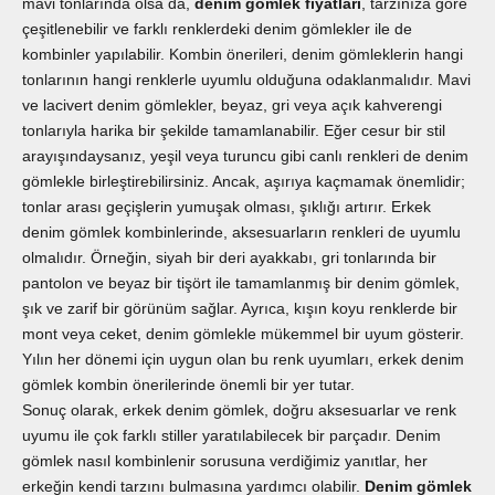
mavi tonlarında olsa da,
denim gömlek fiyatları
, tarzınıza göre
çeşitlenebilir ve farklı renklerdeki denim gömlekler ile de
kombinler yapılabilir. Kombin önerileri, denim gömleklerin hangi
tonlarının hangi renklerle uyumlu olduğuna odaklanmalıdır. Mavi
ve lacivert denim gömlekler, beyaz, gri veya açık kahverengi
tonlarıyla harika bir şekilde tamamlanabilir. Eğer cesur bir stil
arayışındaysanız, yeşil veya turuncu gibi canlı renkleri de denim
gömlekle birleştirebilirsiniz. Ancak, aşırıya kaçmamak önemlidir;
tonlar arası geçişlerin yumuşak olması, şıklığı artırır. Erkek
denim gömlek kombinlerinde, aksesuarların renkleri de uyumlu
olmalıdır. Örneğin, siyah bir deri ayakkabı, gri tonlarında bir
pantolon ve beyaz bir tişört ile tamamlanmış bir denim gömlek,
şık ve zarif bir görünüm sağlar. Ayrıca, kışın koyu renklerde bir
mont veya ceket, denim gömlekle mükemmel bir uyum gösterir.
Yılın her dönemi için uygun olan bu renk uyumları, erkek denim
gömlek kombin önerilerinde önemli bir yer tutar.
Sonuç olarak, erkek denim gömlek, doğru aksesuarlar ve renk
uyumu ile çok farklı stiller yaratılabilecek bir parçadır. Denim
gömlek nasıl kombinlenir sorusuna verdiğimiz yanıtlar, her
erkeğin kendi tarzını bulmasına yardımcı olabilir.
Denim gömlek