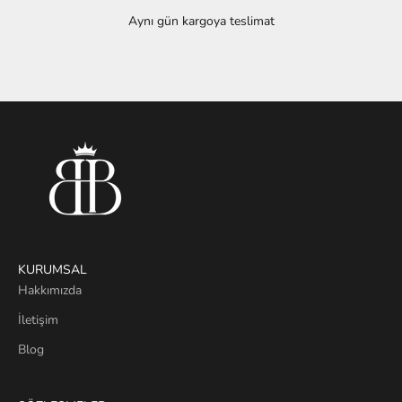
Aynı gün kargoya teslimat
1 ögesine git
2 ögesine git
3 ögesine git
KURUMSAL
Hakkımızda
İletişim
Blog