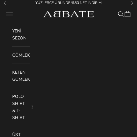
İçeriğe geç
YÜZLERCE ÜRÜNDE %50 NET İNDİRİM
Geri
İler
Abbate
Menü
Ara
Sepet
YENİ
SEZON
GÖMLEK
KETEN
GÖMLEK
POLO
SHIRT
& T-
SHIRT
ÜST