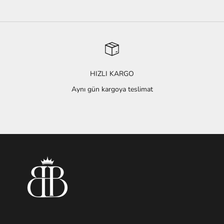
HIZLI KARGO
Aynı gün kargoya teslimat
1 ögesine git
2 ögesine git
3 ögesine git