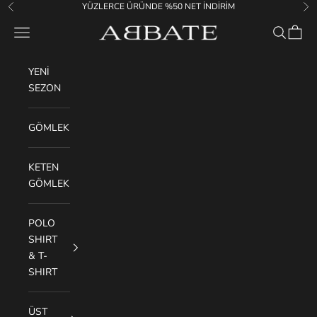
İçeriğe geç
YÜZLERCE ÜRÜNDE %50 NET İNDİRİM
Geri
İler
Abbate
Menü
Ara
Sepet
YENİ
SEZON
GÖMLEK
KETEN
GÖMLEK
POLO
SHIRT
& T-
SHIRT
ÜST