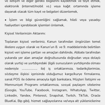
ve iletişim ve diğer gerekli bilgilerini kaydetmek ve teyit etmek,
elektronik (internet/mobil vs.) veya kağıt ortamında işleme
dayanak olacak tüm kayıt ve belgeleri düzenlemek,
• İşlem ve bilgi güvenliğini sağlamak, hileli veya yasadışı
faaliyetleri içerebilecek işlemleri önlemek,
Kişisel Verilerinizin Aktarımı:
Toplanan kişisel verileriniz, Kanun tarafından öngörülen temel
ilkelere uygun olarak ve Kanun’un 8. ve 9. maddelerinde belirtilen
kişisel veri işleme şartları ve amaçları dahilinde, Abbate tarafından
yukarıda yer alan amaçlar doğrultusunda doğrudan veya dolaylı
olarak yurtiçi ve yurtdışındaki
(ilgili sunucuların yurtdışında olması
nedeniyle ……………….. ile)
iş ortaklarımıza, tedarikçilerimize,
sözleşme ilişkisi içerisinde olduğumuz kargo/kurye firmalarına,
sanal POS ile ödeme amacıyla ilgili bankalara, Müşteri İletişimi ve
Memnuniyet Programı ortaklarımıza, sosyal paylaşım sitelerine
(Google, YouTube, Facebook, Instagram, WhatsApp, Twitter,
Linkedin, Yandex, Pinterest, Snapchat, Twitch, TikTok, Oracle
BlueKai, Bip gibi), hizmet sağlayıcılarına ve/veya alt yüklenicilerine