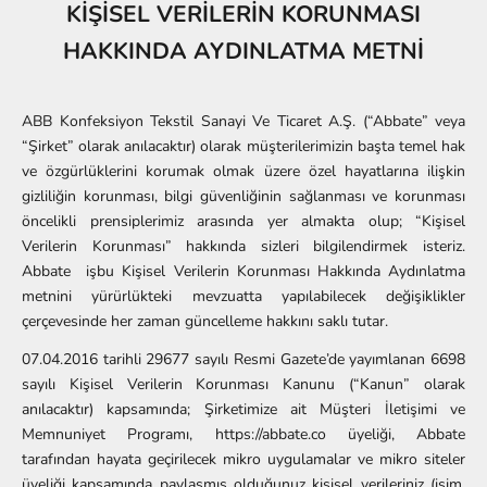
KİŞİSEL VERİLERİN KORUNMASI
HAKKINDA AYDINLATMA METNİ
ABB Konfeksiyon Tekstil Sanayi Ve Ticaret A.Ş. (“Abbate” veya
“Şirket” olarak anılacaktır) olarak müşterilerimizin başta temel hak
ve özgürlüklerini korumak olmak üzere özel hayatlarına ilişkin
gizliliğin korunması, bilgi güvenliğinin sağlanması ve korunması
öncelikli prensiplerimiz arasında yer almakta olup; “Kişisel
Verilerin Korunması” hakkında sizleri bilgilendirmek isteriz.
Abbate
işbu Kişisel Verilerin Korunması Hakkında Aydınlatma
metnini yürürlükteki mevzuatta yapılabilecek değişiklikler
çerçevesinde her zaman güncelleme hakkını saklı tutar.
07.04.2016 tarihli 29677 sayılı Resmi Gazete’de yayımlanan 6698
sayılı Kişisel Verilerin Korunması Kanunu (“Kanun” olarak
anılacaktır) kapsamında; Şirketimize ait Müşteri İletişimi ve
Memnuniyet Programı,
https://abbate.co
üyeliği, Abbate
tarafından hayata geçirilecek mikro uygulamalar ve mikro siteler
üyeliği kapsamında paylaşmış olduğunuz kişisel verileriniz (isim,