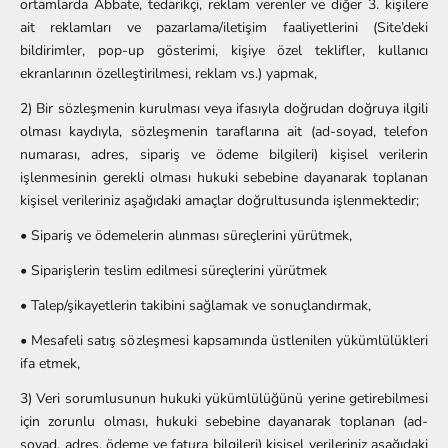
ortamlarda Abbate, tedarikçi, reklam verenler ve diğer 3. kişilere
ait reklamları ve pazarlama/iletişim faaliyetlerini (Site’deki
bildirimler, pop-up gösterimi, kişiye özel teklifler, kullanıcı
ekranlarının özelleştirilmesi, reklam vs.) yapmak,
2) Bir sözleşmenin kurulması veya ifasıyla doğrudan doğruya ilgili
olması kaydıyla, sözleşmenin taraflarına ait (ad-soyad, telefon
numarası, adres, sipariş ve ödeme bilgileri) kişisel verilerin
işlenmesinin gerekli olması hukuki sebebine dayanarak toplanan
kişisel verileriniz aşağıdaki amaçlar doğrultusunda işlenmektedir;
• Sipariş ve ödemelerin alınması süreçlerini yürütmek,
• Siparişlerin teslim edilmesi süreçlerini yürütmek
• Talep/şikayetlerin takibini sağlamak ve sonuçlandırmak,
• Mesafeli satış sözleşmesi kapsamında üstlenilen yükümlülükleri
ifa etmek,
3) Veri sorumlusunun hukuki yükümlülüğünü yerine getirebilmesi
için zorunlu olması, hukuki sebebine dayanarak toplanan (ad-
soyad, adres, ödeme ve fatura bilgileri) kişisel verileriniz aşağıdaki