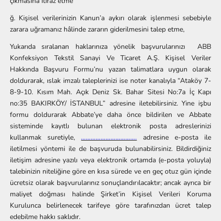
çıkmasına itiraz etme
ğ. Kişisel verilerinizin Kanun’a aykırı olarak işlenmesi sebebiyle
zarara uğramanız hâlinde zararın giderilmesini talep etme,
Yukarıda sıralanan haklarınıza yönelik başvurularınızı
ABB
Konfeksiyon Tekstil Sanayi Ve Ticaret A.Ş. Kişisel Veriler
Hakkında Başvuru Formu
’nu yazan talimatlara uygun olarak
doldurarak, ıslak imzalı taleplerinizi ise noter kanalıyla “Ataköy 7-
8-9-10. Kısım Mah. Açık Deniz Sk. Bahar Sitesi No:7a İç Kapı
no:35 BAKIRKÖY/ İSTANBUL” adresine iletebilirsiniz. Yine işbu
formu doldurarak Abbate’ye daha önce bildirilen ve Abbate
sisteminde kayıtlı bulunan elektronik posta adreslerinizi
kullanmak suretiyle,
…………………………….
adresine e-posta ile
iletilmesi yöntemi ile de başvuruda bulunabilirsiniz. Bildirdiğiniz
iletişim adresine yazılı veya elektronik ortamda (e-posta yoluyla)
talebinizin niteliğine göre en kısa sürede ve en geç otuz gün içinde
ücretsiz olarak başvurularınız sonuçlandırılacaktır; ancak ayrıca bir
maliyet doğması halinde Şirket’in Kişisel Verileri Koruma
Kurulunca belirlenecek tarifeye göre tarafınızdan ücret talep
edebilme hakkı saklıdır.