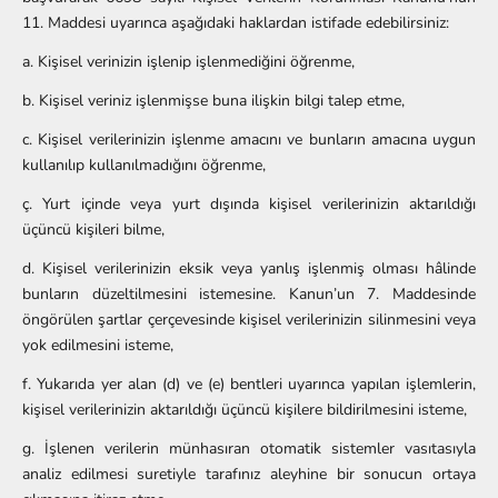
11. Maddesi uyarınca aşağıdaki haklardan istifade edebilirsiniz:
a. Kişisel verinizin işlenip işlenmediğini öğrenme,
b. Kişisel veriniz işlenmişse buna ilişkin bilgi talep etme,
c. Kişisel verilerinizin işlenme amacını ve bunların amacına uygun
kullanılıp kullanılmadığını öğrenme,
ç. Yurt içinde veya yurt dışında kişisel verilerinizin aktarıldığı
üçüncü kişileri bilme,
d. Kişisel verilerinizin eksik veya yanlış işlenmiş olması hâlinde
bunların düzeltilmesini istemesine. Kanun
’
un 7. Maddesinde
ö
ng
ö
r
ü
len
ş
artlar
ç
er
ç
evesinde ki
ş
isel verilerinizin silinmesini veya
yok edilmesini isteme,
f. Yukarıda yer alan (d) ve (e) bentleri uyarınca yapılan işlemlerin,
kişisel verilerinizin aktarıldığı üçüncü kişilere bildirilmesini isteme,
g. İşlenen verilerin münhasıran otomatik sistemler vasıtasıyla
analiz edilmesi suretiyle tarafınız aleyhine bir sonucun ortaya