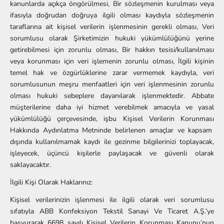
kanunlarda açıkça öngörülmesi, Bir sözleşmenin kurulması veya
ifasıyla doğrudan doğruya ilgili olması kaydıyla sözleşmenin
taraflarına ait kişisel verilerin işlenmesinin gerekli olması, Veri
sorumlusu olarak Şirketimizin hukuki yükümlülüğünü yerine
getirebilmesi için zorunlu olması, Bir hakkın tesisi/kullanılması
veya korunması için veri işlemenin zorunlu olması, İlgili kişinin
temel hak ve özgürlüklerine zarar vermemek kaydıyla, veri
sorumlusunun meşru menfaatleri için veri işlenmesinin zorunlu
olması hukuki sebeplere dayanılarak işlenmektedir. Abbate
m
üş
terilerine daha iyi hizmet verebilmek amac
ı
yla ve yasal
y
ü
k
ü
ml
ü
l
üğü
ç
er
ç
evesinde, i
ş
bu Ki
ş
isel Verilerin Korunmas
ı
Hakk
ı
nda Ayd
ı
nlatma Metninde belirlenen ama
ç
lar ve kapsam
d
ışı
nda kullan
ı
lmamak kaydı ile gezinme bilgilerinizi toplayacak,
işleyecek, üçüncü kişilerle paylaşacak ve güvenli olarak
saklayacaktır.
İlgili Kişi Olarak Haklarınız:
Kişisel verilerinizin işlenmesi ile ilgili olarak veri sorumlusu
sıfatıyla ABB Konfeksiyon Tekstil Sanayi Ve Ticaret A.Ş.’ye
başvurarak 6698 sayılı Kişisel Verilerin Korunması Kanunu’nun